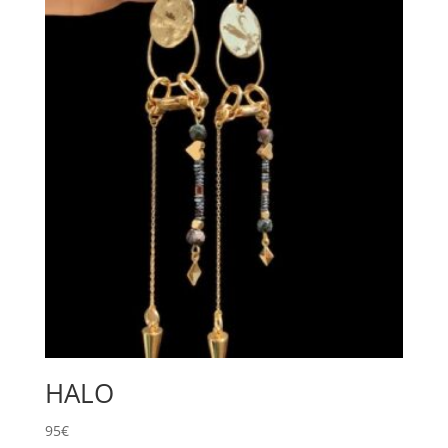
HALO
95
€