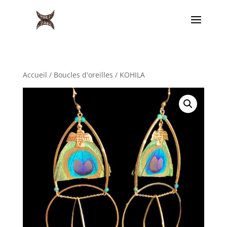
Accueil
/
Boucles d'oreilles
/ KOHILA