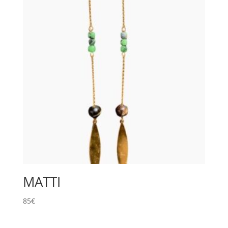
MATTI
85
€