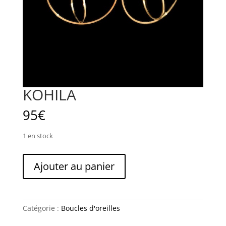
KOHILA
95
€
1 en stock
quantité
Ajouter au panier
de
KOHILA
Catégorie :
Boucles d'oreilles